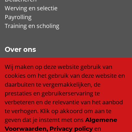
Werving en selectie
Payrolling
Training en scholing
Over ons
Wij zijn Trend
Wij maken op deze website gebruik van
Ons team
cookies om het gebruik van deze website en
Klacht of compliment?
daarbuiten te vergemakkelijken, de
Algemene voorwaarden
prestaties en gebruikerservaring te
Privacy policy
verbeteren en de relevantie van het aanbod
Cookieverklaring
te verhogen. Klik op akkoord om aan te
Anti discriminatiebeleid
geven dat je instemt met ons
Algemene
en
Voorwaarden,
Privacy policy