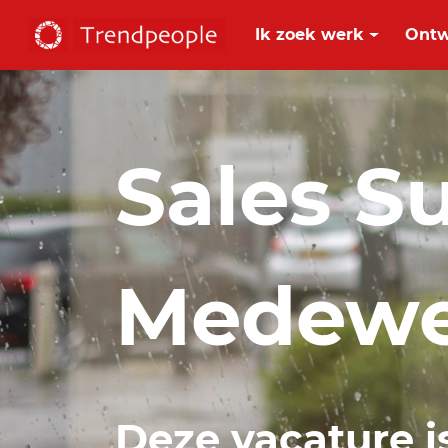
Ik zoek werk
Ontw
Sales S
Medewe
Deze vacature i