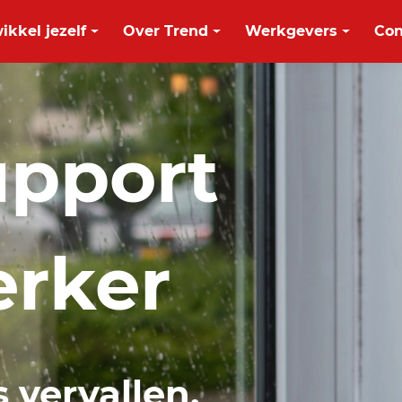
ikkel jezelf
Over Trend
Werkgevers
Con
upport
rker
s vervallen.