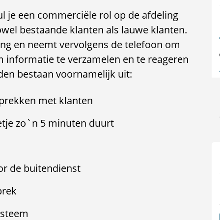
l je een commerciële rol op de afdeling
owel bestaande klanten als lauwe klanten.
ing en neemt vervolgens de telefoon om
m informatie te verzamelen en te reageren
en bestaan voornamelijk uit:
sprekken met klanten
etje zo`n 5 minuten duurt
or de buitendienst
prek
ysteem