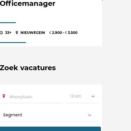
Officemanager
33+
NIEUWEGEIN
2.900 -
3.500
€
€
Zoek vacatures
10 km