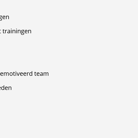
agen
 trainingen
 gemotiveerd team
eden