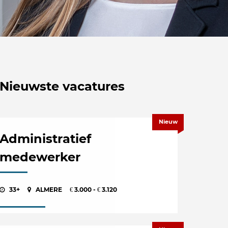
Nieuwste vacatures
Nieuw
Administratief
medewerker
33+
ALMERE
3.000 -
3.120
€
€