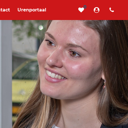
0
tact
Urenportaal