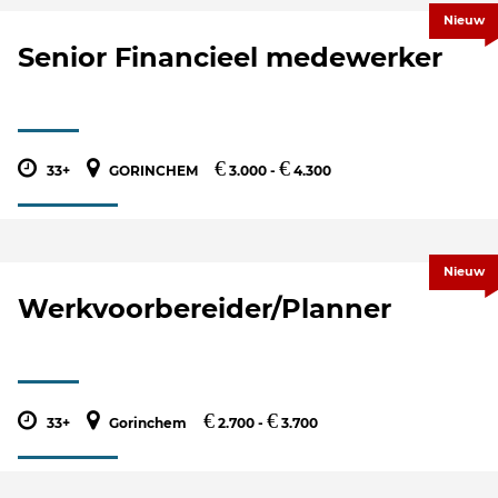
Nieuw
Senior Financieel medewerker
€
€
33+
GORINCHEM
3.000 -
4.300
Nieuw
Werkvoorbereider/Planner
€
€
33+
Gorinchem
2.700 -
3.700