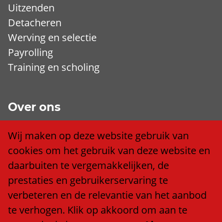
Uitzenden
Detacheren
Werving en selectie
Payrolling
Training en scholing
Over ons
Wij zijn Trend
Wij maken op deze website gebruik van
Ons team
cookies om het gebruik van deze website en
Klacht of compliment?
daarbuiten te vergemakkelijken, de
Algemene voorwaarden
prestaties en gebruikerservaring te
Privacy policy
verbeteren en de relevantie van het aanbod
Cookieverklaring
te verhogen. Klik op akkoord om aan te
Anti discriminatiebeleid