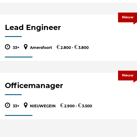
Nieuw
Lead Engineer
€
€
33+
Amersfoort
2.800 -
3.800
Nieuw
Officemanager
€
€
33+
NIEUWEGEIN
2.900 -
3.500