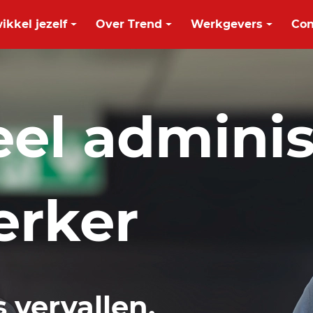
ikkel jezelf
Over Trend
Werkgevers
Con
eel adminis
rker
s vervallen.