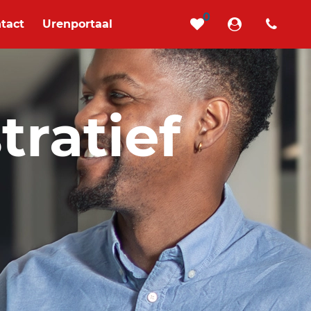
0
tact
Urenportaal
tratief