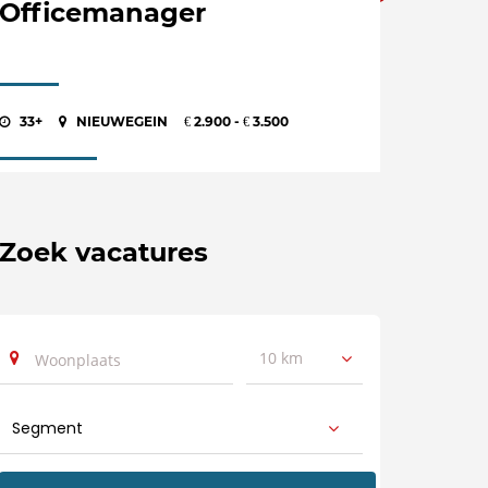
Officemanager
33+
NIEUWEGEIN
2.900 -
3.500
€
€
Zoek vacatures
10 km