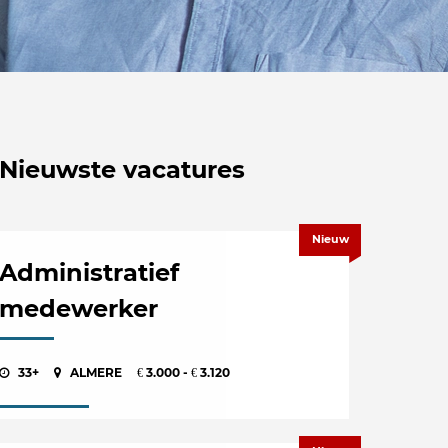
Nieuwste vacatures
Nieuw
Administratief
medewerker
33+
ALMERE
3.000 -
3.120
€
€