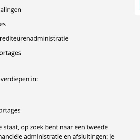
talingen
es
rediteurenadministratie
portages
 verdiepen in:
portages
re staat, op zoek bent naar een tweede
nanciële administratie en afsluitingen: je