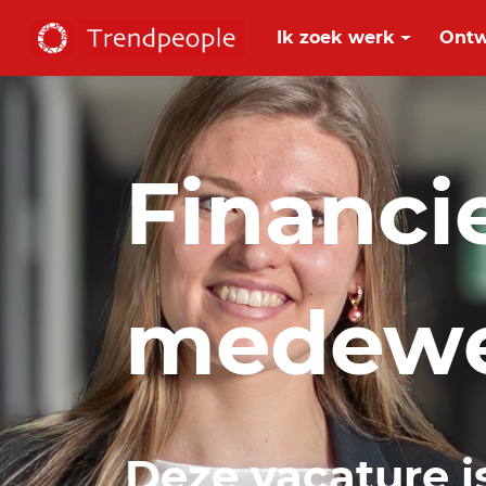
Ik zoek werk
Ontw
Financi
medewe
Deze vacature i