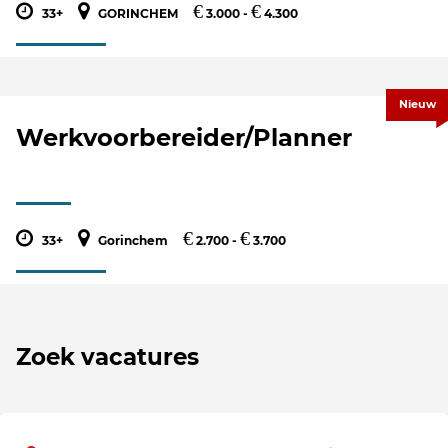
€
€
33+
GORINCHEM
3.000 -
4.300
Nieuw
Werkvoorbereider/Planner
€
€
33+
Gorinchem
2.700 -
3.700
Zoek vacatures