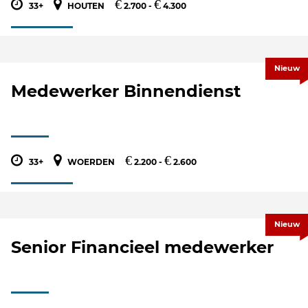
€
€
33+
HOUTEN
2.700 -
4.300
Nieuw
Medewerker Binnendienst
€
€
33+
WOERDEN
2.200 -
2.600
Nieuw
Senior Financieel medewerker