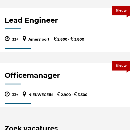
Nieuw
Lead Engineer
€
€
33+
Amersfoort
2.800 -
3.800
Nieuw
Officemanager
€
€
33+
NIEUWEGEIN
2.900 -
3.500
Zoek vacatures