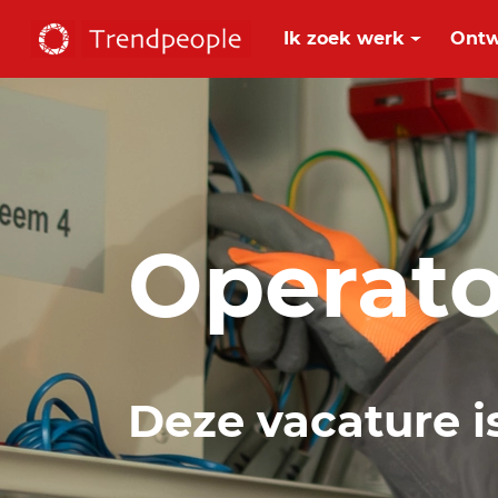
Ik zoek werk
Ontw
Operato
Deze vacature i