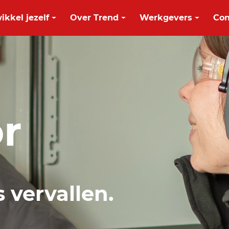
ikkel jezelf
Over Trend
Werkgevers
Con
r
s vervallen.