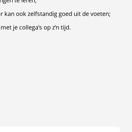
gen te leren;
r kan ook zelfstandig goed uit de voeten;
et je collega’s op z’n tijd.