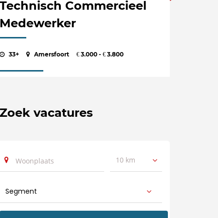
Technisch Commercieel
Medewerker
33+
Amersfoort
3.000 -
3.800
€
€
Zoek vacatures
10 km