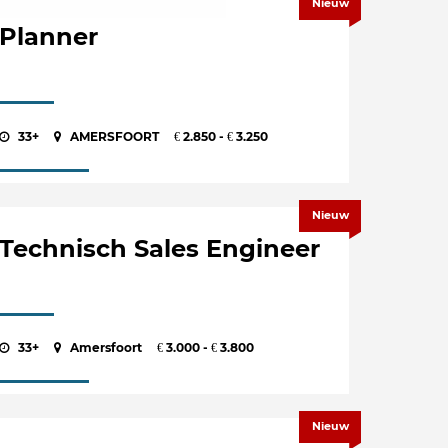
Nieuw
Planner
33+
AMERSFOORT
2.850 -
3.250
€
€
Nieuw
Technisch Sales Engineer
33+
Amersfoort
3.000 -
3.800
€
€
Nieuw