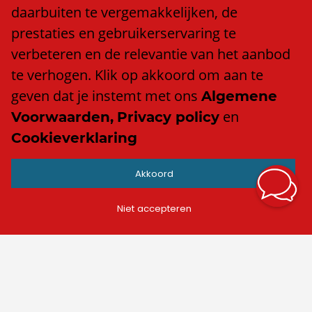
Klacht of compliment?
daarbuiten te vergemakkelijken, de
Algemene voorwaarden
prestaties en gebruikerservaring te
Privacy policy
verbeteren en de relevantie van het aanbod
Cookieverklaring
te verhogen. Klik op akkoord om aan te
Anti discriminatiebeleid
geven dat je instemt met ons
Algemene
en
Voorwaarden,
Privacy policy
Cookieverklaring
Contact
Akkoord
info@trend.nl
Facebook
Niet accepteren
LinkedIn
Instagram
TikTok