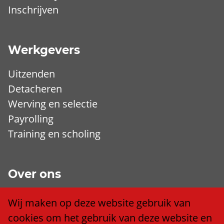
Inschrijven
Werkgevers
Uitzenden
Detacheren
Werving en selectie
Payrolling
Training en scholing
Over ons
Wij zijn Trend
Wij maken op deze website gebruik van
Ons team
cookies om het gebruik van deze website en