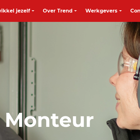
ikkel jezelf
Over Trend
Werkgevers
Con
ie Monteur