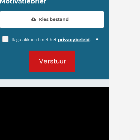
Motivatiebrief
Kies bestand
Ik ga akkoord met het
.
privacybeleid
Verstuur