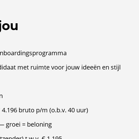
jou
 onboardingsprogramma
didaat met ruimte voor jouw ideeën en stijl
en
 4.196 bruto p/m (o.b.v. 40 uur)
— groei = beloning
tzender) t.w.v. € 1.195