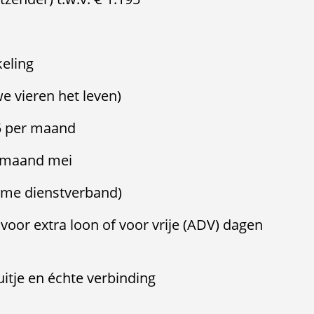
keling
we vieren het leven)
15 per maand
de maand mei
ltime dienstverband)
voor extra loon of voor vrije (ADV) dagen
itje en échte verbinding