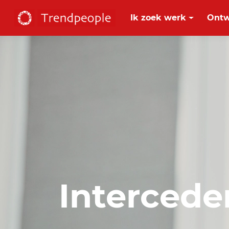
Ik zoek werk
Ontw
Intercede