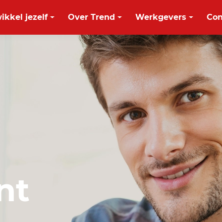
ikkel jezelf
Over Trend
Werkgevers
Con
nt