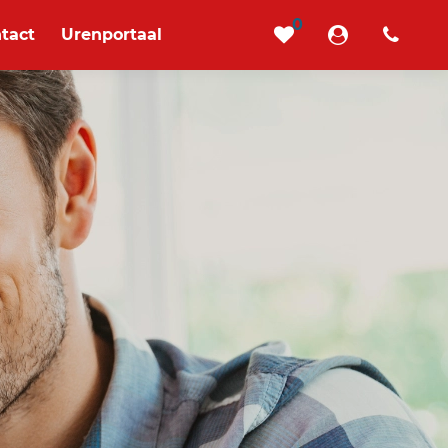
0
tact
Urenportaal