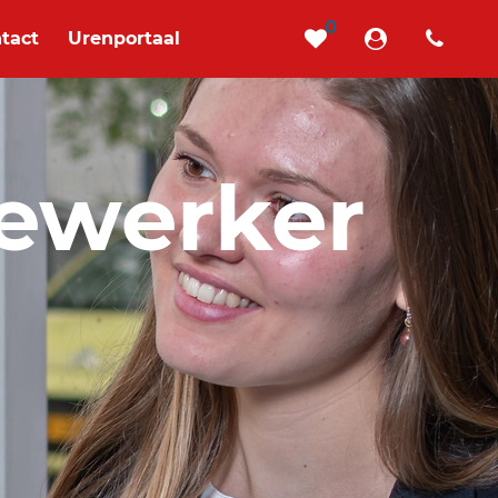
0
tact
Urenportaal
ewerker