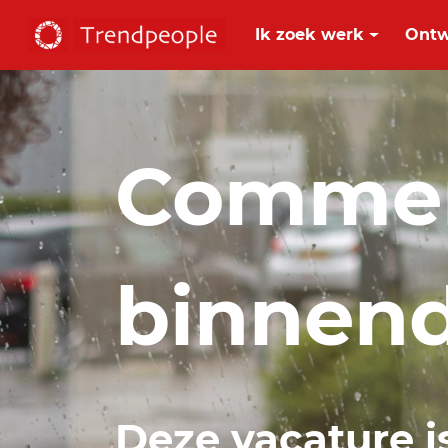
Ik zoek werk
Ontw
Commer
binnend
Deze vacature i