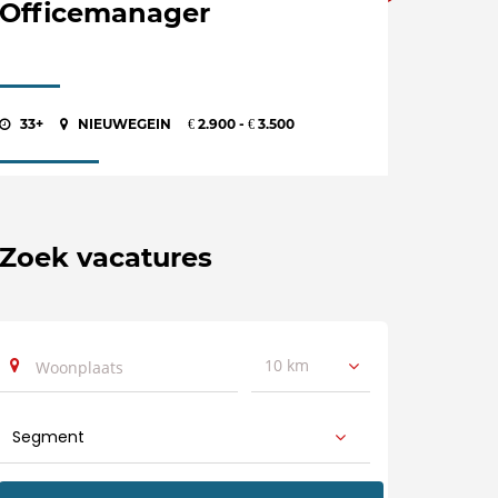
Officemanager
33+
NIEUWEGEIN
2.900 -
3.500
€
€
Zoek vacatures
10 km