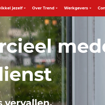
ikkel jezelf
Over Trend
Werkgevers
Con
cieel med
ienst
s vervallen.