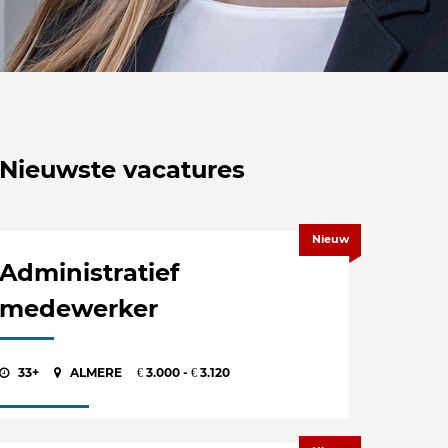
Nieuwste vacatures
Nieuw
Administratief
medewerker
33+
ALMERE
3.000 -
3.120
€
€