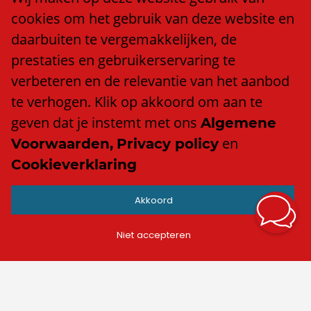
Ons team
cookies om het gebruik van deze website en
Klacht of compliment?
daarbuiten te vergemakkelijken, de
Algemene voorwaarden
prestaties en gebruikerservaring te
Privacy policy
verbeteren en de relevantie van het aanbod
Cookieverklaring
te verhogen. Klik op akkoord om aan te
Anti discriminatiebeleid
geven dat je instemt met ons
Algemene
en
Voorwaarden,
Privacy policy
Cookieverklaring
Contact
Akkoord
info@trend.nl
Facebook
Niet accepteren
LinkedIn
Instagram
TikTok