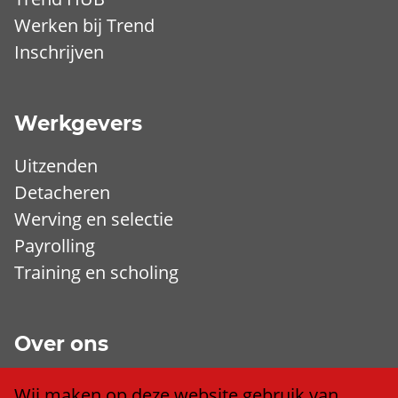
Werken bij Trend
Inschrijven
Werkgevers
Uitzenden
Detacheren
Werving en selectie
Payrolling
Training en scholing
Over ons
Wij zijn Trend
Wij maken op deze website gebruik van