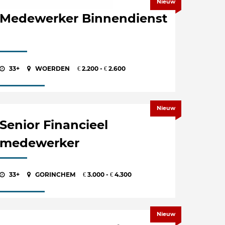
Nieuw
Medewerker Binnendienst
33+
WOERDEN
2.200 -
2.600
€
€
Nieuw
Senior Financieel
medewerker
33+
GORINCHEM
3.000 -
4.300
€
€
Nieuw