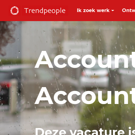
Ik zoek werk
Ontw
Accoun
Accoun
Deze vacature i