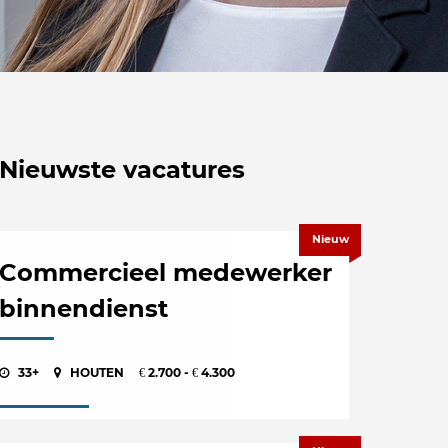
Nieuwste vacatures
Nieuw
Commercieel medewerker
binnendienst
33+
HOUTEN
2.700 -
4.300
€
€