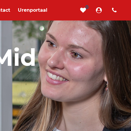
0
tact
Urenportaal
Mid