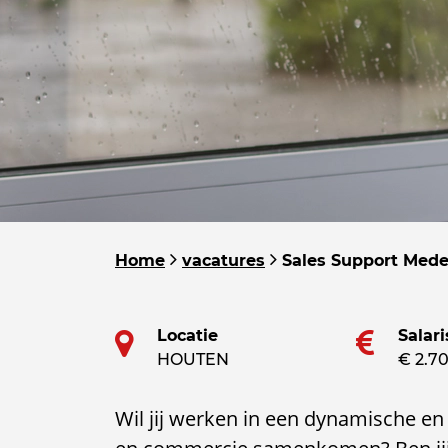
Home
vacatures
Sales Support Med
Locatie
Salari
HOUTEN
€ 2.70
Wil jij werken in een dynamische en