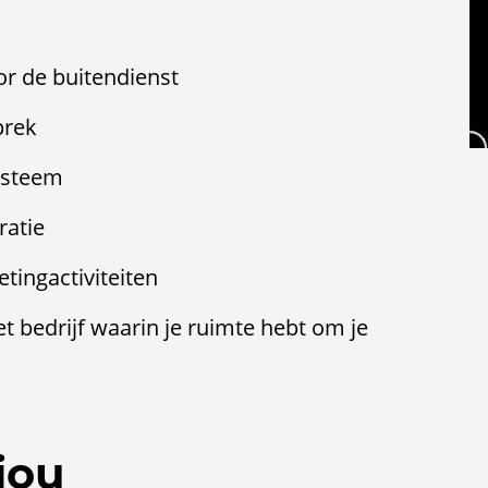
or de buitendienst
prek
ysteem
ratie
tingactiviteiten
t bedrijf waarin je ruimte hebt om je
jou