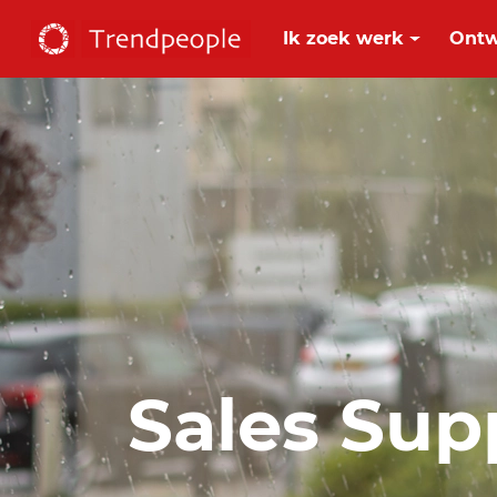
Ik zoek werk
Ontw
Sales Su