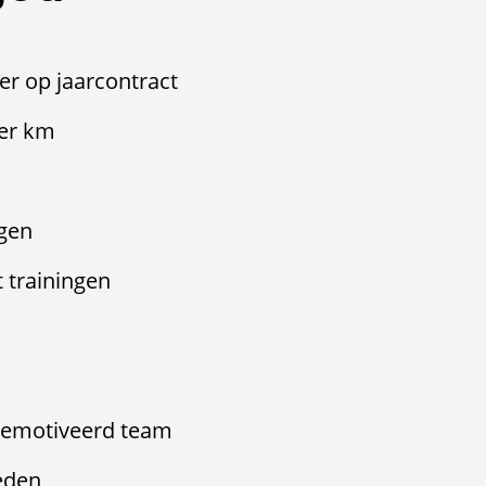
ver op jaarcontract
per km
agen
 trainingen
 gemotiveerd team
eden