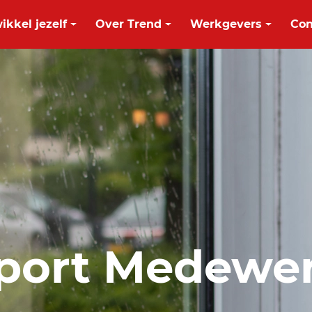
ikkel jezelf
Over Trend
Werkgevers
Con
pport Medewe