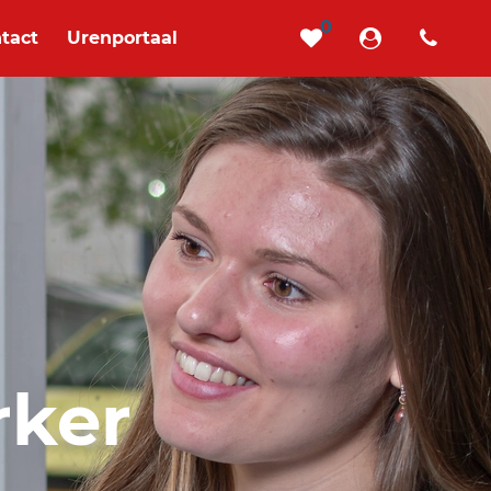
0
tact
Urenportaal
rker