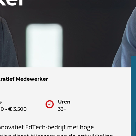
tratief Medewerker
s
Uren
0 - € 3.500
33+
innovatief EdTech-bedrijf met hoge