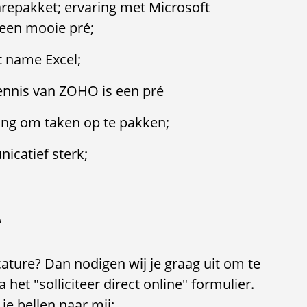
arepakket; ervaring met Microsoft
 een mooie pré;
t name Excel;
ennis van ZOHO is een pré
bang om taken op te pakken;
icatief sterk;
e
cature? Dan nodigen wij je graag uit om te
 het "solliciteer direct online" formulier.
je bellen naar mij: