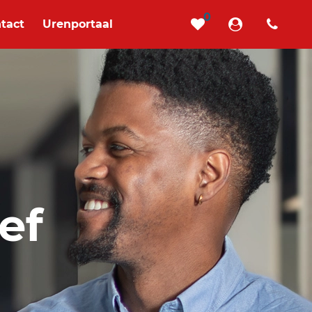
0
tact
Urenportaal
ef