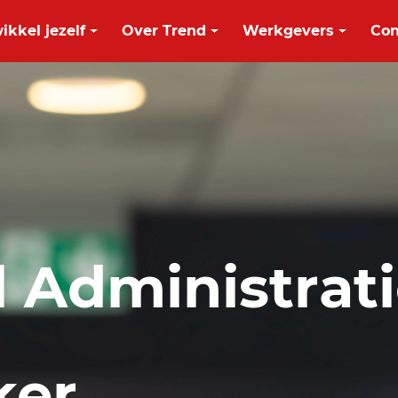
ikkel jezelf
Over Trend
Werkgevers
Con
l Administrati
ker