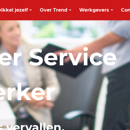
ikkel jezelf
Over Trend
Werkgevers
Con
r Service
rker
s vervallen.