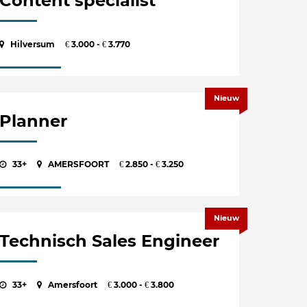
Content specialist
Hilversum
3.000 -
3.770
€
€
Nieuw
Planner
33+
AMERSFOORT
2.850 -
3.250
€
€
Nieuw
Technisch Sales Engineer
33+
Amersfoort
3.000 -
3.800
€
€