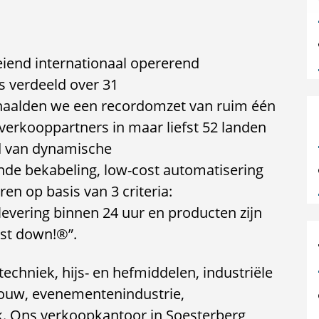
eiend internationaal opererend
s verdeeld over 31
haalden we een recordomzet van ruim één
verkooppartners in maar liefst 52 landen
ed van dynamische
de bekabeling, low-cost automatisering
en op basis van 3 criteria:
 levering binnen 24 uur en producten zijn
ost down!®”.
ttechniek, hijs- en hefmiddelen, industriële
bouw, evenementenindustrie,
. Ons verkoopkantoor in Soesterberg