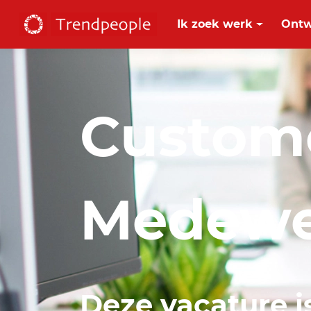
Ik zoek werk
Ontw
Custome
Medewe
Deze vacature i