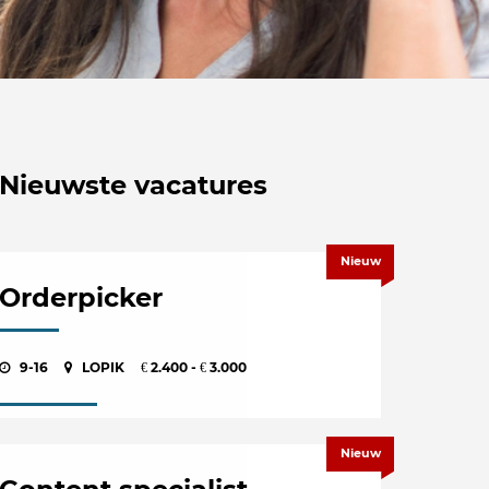
Nieuwste vacatures
Nieuw
Orderpicker
9-16
LOPIK
2.400 -
3.000
€
€
Nieuw