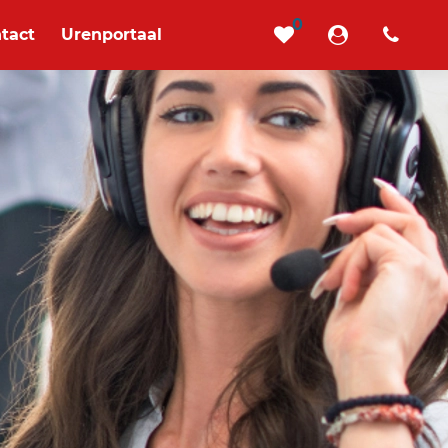
0
tact
Urenportaal