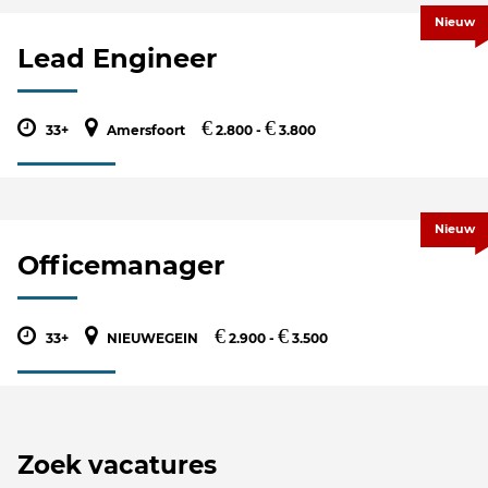
Nieuw
Lead Engineer
€
€
33+
Amersfoort
2.800 -
3.800
Nieuw
Officemanager
€
€
33+
NIEUWEGEIN
2.900 -
3.500
Zoek vacatures