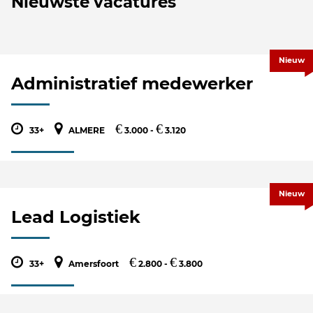
Nieuwste vacatures
Nieuw
Administratief medewerker
€
€
33+
ALMERE
3.000 -
3.120
Nieuw
Lead Logistiek
€
€
33+
Amersfoort
2.800 -
3.800