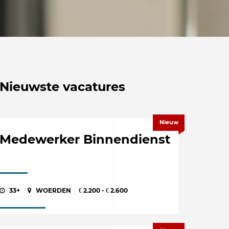
Nieuwste vacatures
Nieuw
Medewerker Binnendienst
33+
WOERDEN
2.200 -
2.600
€
€