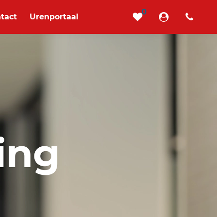
0
tact
Urenportaal
ing