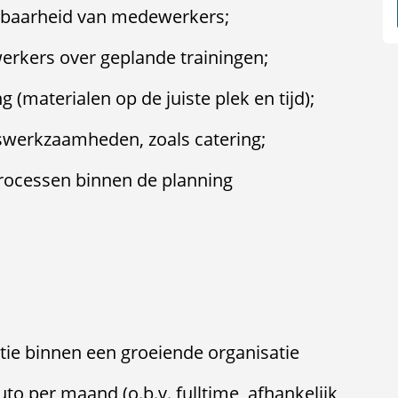
kbaarheid van medewerkers;
rkers over geplande trainingen;
 (materialen op de juiste plek en tijd);
swerkzaamheden, zoals catering;
processen binnen de planning
ctie binnen een groeiende organisatie
to per maand (o.b.v. fulltime, afhankelijk