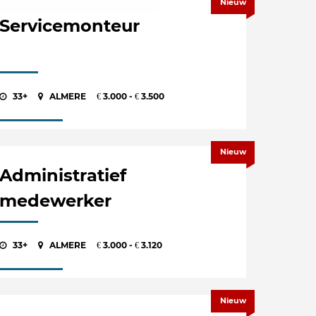
Nieuw
Servicemonteur
33+
ALMERE
3.000 -
3.500
€
€
Nieuw
Administratief
medewerker
33+
ALMERE
3.000 -
3.120
€
€
Nieuw