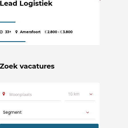
Lead Logistiek
33+
Amersfoort
2.800 -
3.800
€
€
Zoek vacatures
10 km