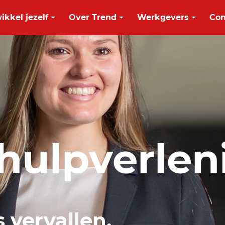
ikkel jezelf
Over Trend
Werkgevers
Con
shulpverlen
s vervallen.