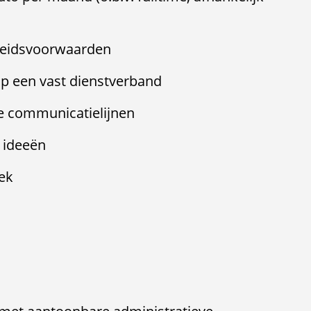
beidsvoorwaarden
 op een vast dienstverband
e communicatielijnen
n ideeën
ek