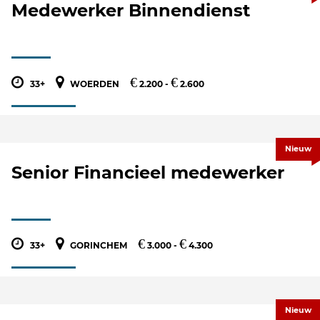
Medewerker Binnendienst
€
€
33+
WOERDEN
2.200 -
2.600
Nieuw
Senior Financieel medewerker
€
€
33+
GORINCHEM
3.000 -
4.300
Nieuw