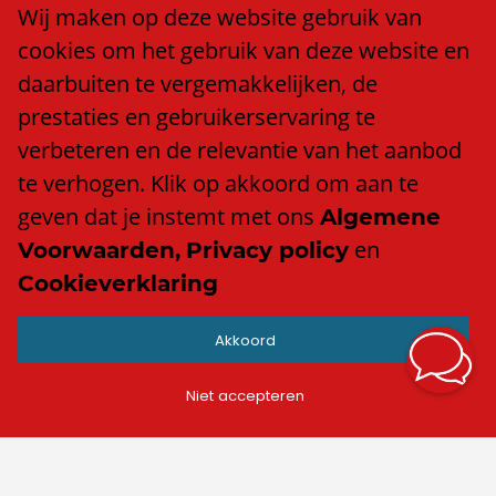
Wij zijn Trend
Wij maken op deze website gebruik van
Ons team
cookies om het gebruik van deze website en
Klacht of compliment?
daarbuiten te vergemakkelijken, de
Algemene voorwaarden
prestaties en gebruikerservaring te
Privacy policy
verbeteren en de relevantie van het aanbod
Cookieverklaring
te verhogen. Klik op akkoord om aan te
Anti discriminatiebeleid
geven dat je instemt met ons
Algemene
en
Voorwaarden,
Privacy policy
Cookieverklaring
Contact
Akkoord
info@trend.nl
Facebook
Niet accepteren
LinkedIn
Instagram
TikTok