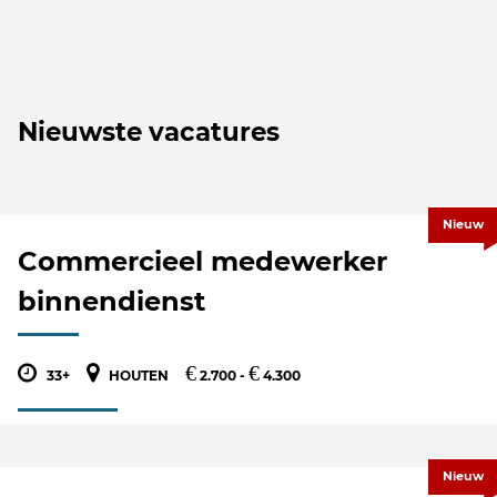
Nieuwste vacatures
Nieuw
Commercieel medewerker
binnendienst
€
€
33+
HOUTEN
2.700 -
4.300
Nieuw