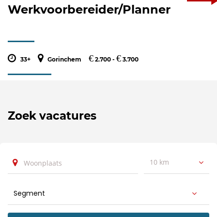
Werkvoorbereider/Planner
€
€
33+
Gorinchem
2.700 -
3.700
Zoek vacatures
10 km