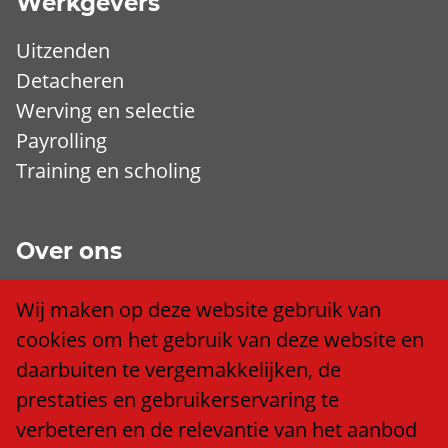
Werkgevers
Uitzenden
Detacheren
Werving en selectie
Payrolling
Training en scholing
Over ons
Wij zijn Trend
Wij maken op deze website gebruik van
Ons team
cookies om het gebruik van deze website en
Klacht of compliment?
daarbuiten te vergemakkelijken, de
Algemene voorwaarden
prestaties en gebruikerservaring te
Privacy policy
verbeteren en de relevantie van het aanbod