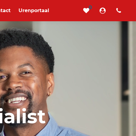
0
tact
Urenportaal
alist