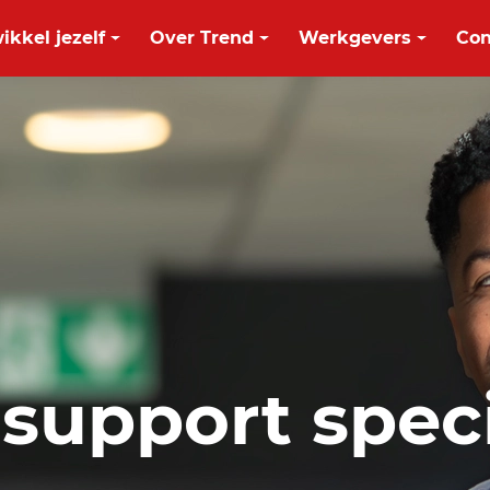
ikkel jezelf
Over Trend
Werkgevers
Con
support speci