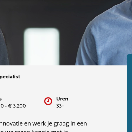
pecialist
s
Uren
0 - € 3.200
33+
innovatie en werk je graag in een