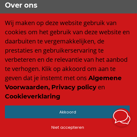
Over ons
Wij zijn Trend
Wij maken op deze website gebruik van
Ons team
cookies om het gebruik van deze website en
Klacht of compliment?
daarbuiten te vergemakkelijken, de
Algemene voorwaarden
prestaties en gebruikerservaring te
Privacy policy
verbeteren en de relevantie van het aanbod
Cookieverklaring
te verhogen. Klik op akkoord om aan te
Anti discriminatiebeleid
geven dat je instemt met ons
Algemene
en
Voorwaarden,
Privacy policy
Cookieverklaring
Contact
Akkoord
info@trend.nl
Facebook
Niet accepteren
LinkedIn