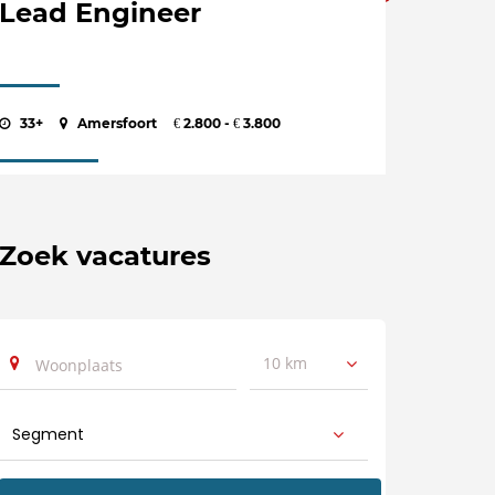
Lead Engineer
33+
Amersfoort
2.800 -
3.800
€
€
Zoek vacatures
10 km