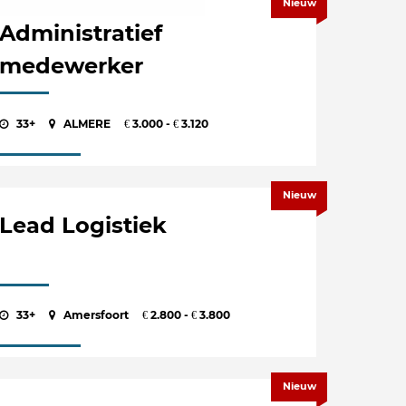
Nieuw
Administratief
medewerker
33+
ALMERE
3.000 -
3.120
€
€
Nieuw
Lead Logistiek
33+
Amersfoort
2.800 -
3.800
€
€
Nieuw