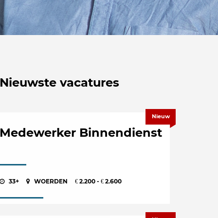
Nieuwste vacatures
Nieuw
Medewerker Binnendienst
33+
WOERDEN
2.200 -
2.600
€
€