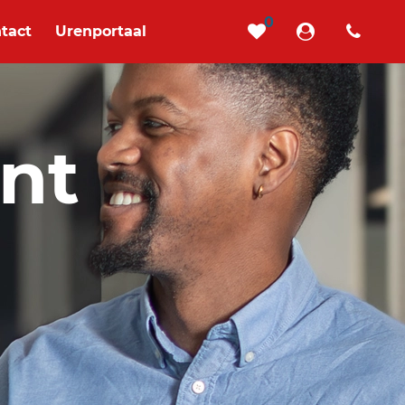
0
tact
Urenportaal
nt