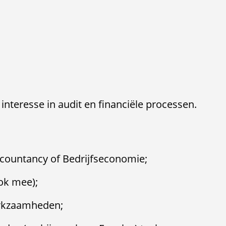
t interesse in audit en financiële processen.
ccountancy of Bedrijfseconomie;
ook mee);
werkzaamheden;