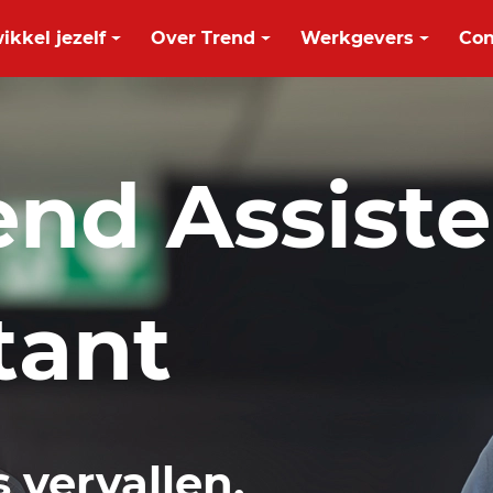
ikkel jezelf
Over Trend
Werkgevers
Con
nd Assiste
tant
s vervallen.