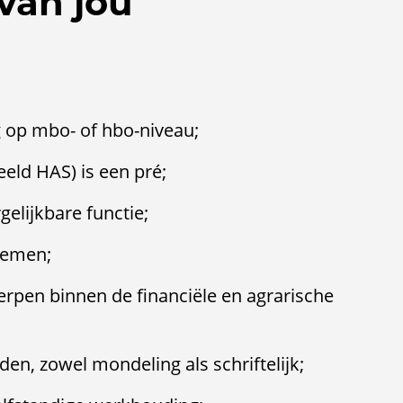
van jou
g op mbo- of hbo-niveau;
eeld HAS) is een pré;
gelijkbare functie;
temen;
rpen binnen de financiële en agrarische
n, zowel mondeling als schriftelijk;