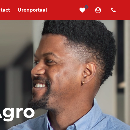
0
tact
Urenportaal
Agro