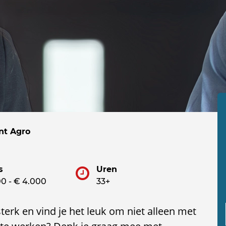
nt Agro
s
Uren
00 - € 4.000
33+
terk en vind je het leuk om niet alleen met