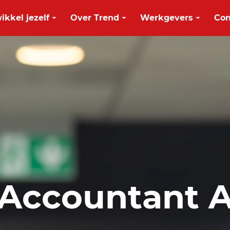
ikkel jezelf
Over Trend
Werkgevers
Con
 Accountant 