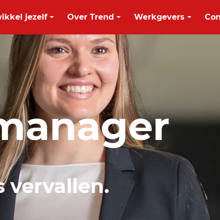
ikkel jezelf
Over Trend
Werkgevers
Con
tmanager
s vervallen.