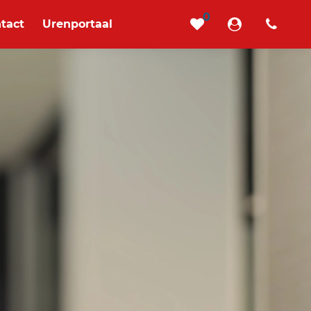
0
tact
Urenportaal