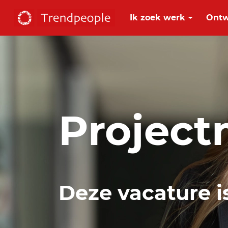
Ik zoek werk
Ontw
Projec
Deze vacature i