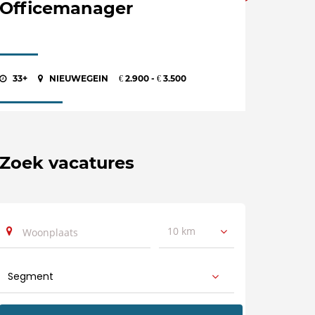
Officemanager
33+
NIEUWEGEIN
2.900 -
3.500
€
€
Zoek vacatures
10 km