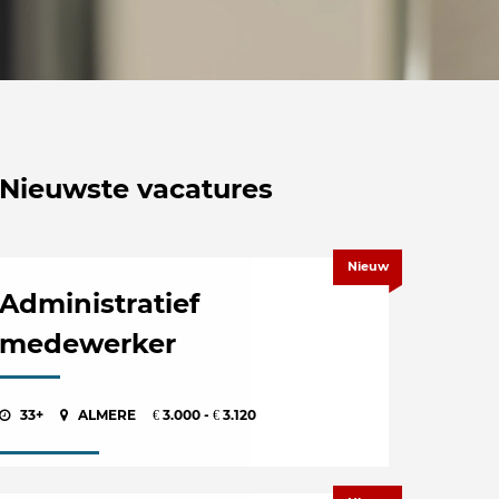
Nieuwste vacatures
Nieuw
Administratief
medewerker
33+
ALMERE
3.000 -
3.120
€
€