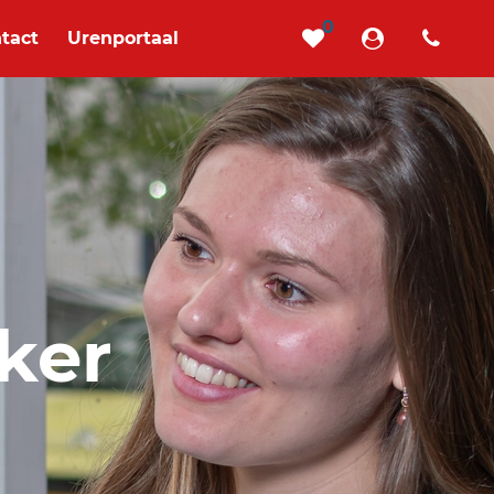
0
tact
Urenportaal
ker