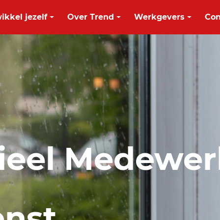
ikkel jezelf
Over Trend
Werkgevers
Con
eel Medewer
enst