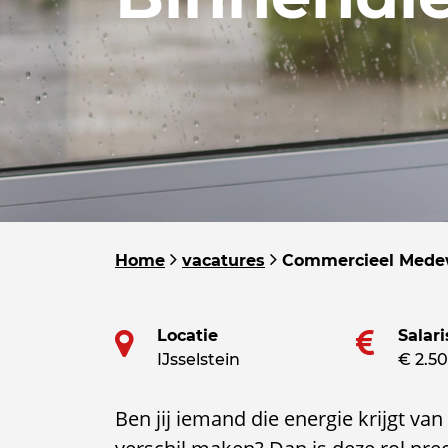
Home
vacatures
Commercieel Medew
Locatie
Salari
IJsselstein
€ 2.50
Ben jij iemand die energie krijgt va