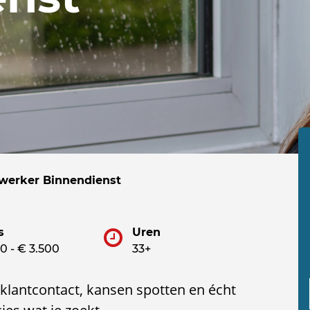
erker Binnendienst
s
Uren
0 - € 3.500
33+
n klantcontact, kansen spotten en écht