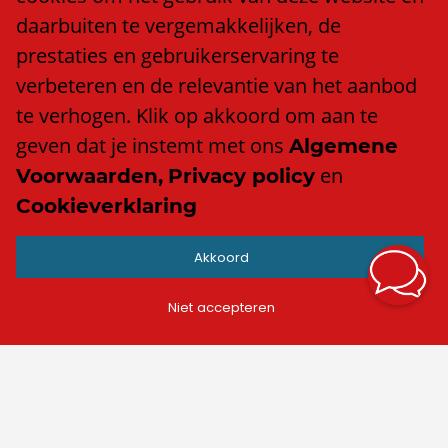
Klacht of compliment?
daarbuiten te vergemakkelijken, de
Algemene voorwaarden
prestaties en gebruikerservaring te
Privacy policy
verbeteren en de relevantie van het aanbod
Cookieverklaring
te verhogen. Klik op akkoord om aan te
Anti discriminatiebeleid
geven dat je instemt met ons
Algemene
en
Voorwaarden,
Privacy policy
Cookieverklaring
Contact
Akkoord
info@trend.nl
Facebook
Niet accepteren
LinkedIn
Instagram
TikTok