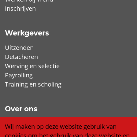
Inschrijven
Werkgevers
Uitzenden
Detacheren
Werving en selectie
Payrolling
Training en scholing
Over ons
Wij zijn Trend
Wij maken op deze website gebruik van
Ons team
cookies om het gebruik van deze website en