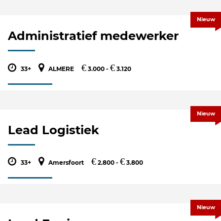
Nieuw
Administratief medewerker
€
€
33+
ALMERE
3.000 -
3.120
Nieuw
Lead Logistiek
€
€
33+
Amersfoort
2.800 -
3.800
Nieuw