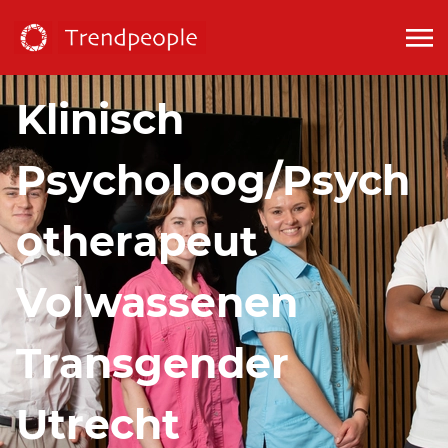
Klinisch
Psycholoog/Psych
otherapeut
Volwassenen
Transgender
Utrecht