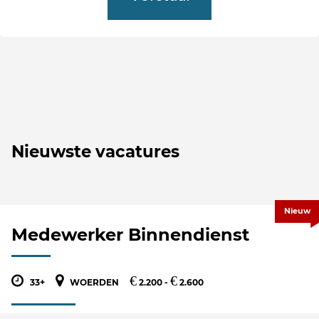
Nieuwste vacatures
Nieuw
Medewerker Binnendienst
€
€
33+
WOERDEN
2.200 -
2.600