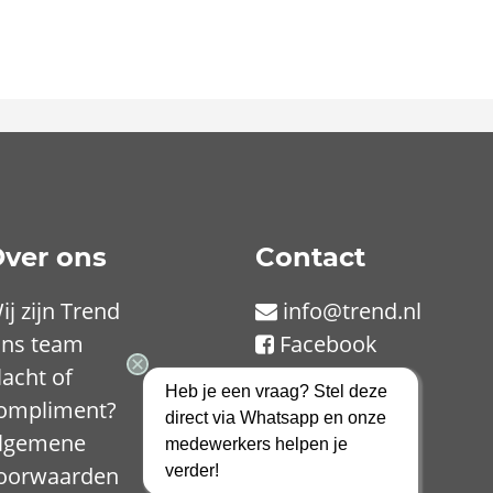
ver ons
Contact
ij zijn Trend
info@trend.nl
ns team
Facebook
lacht of
LinkedIn
Heb je een vraag? Stel deze
ompliment?
Instagram
direct via Whatsapp en onze
lgemene
TikTok
medewerkers helpen je
oorwaarden
verder!