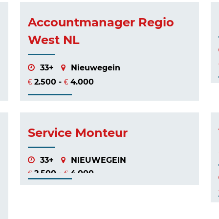
Accountmanager Regio
West NL
33+
Nieuwegein
2.500 -
4.000
€
€
Service Monteur
33+
NIEUWEGEIN
2.500 -
4.000
€
€