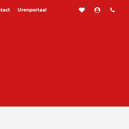
0
tact
Urenportaal