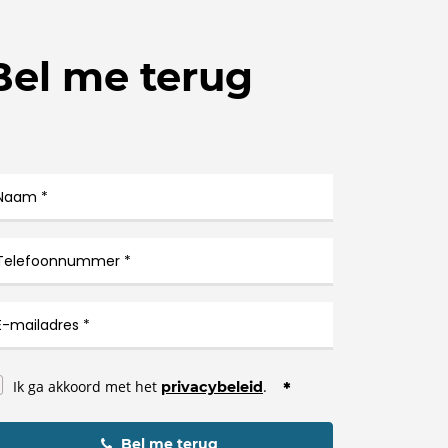
Bel me terug
Ik ga akkoord met het
.
privacybeleid
Bel me terug