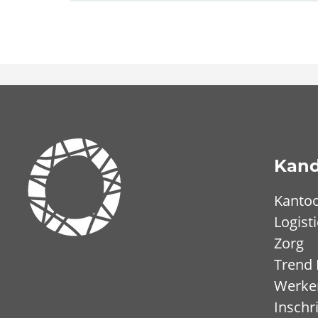
Kand
Kanto
Logist
Zorg
Trend
Werken
Inschr