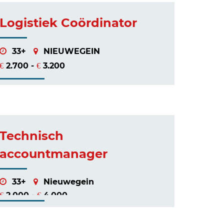
Logistiek Coördinator
33+
NIEUWEGEIN
2.700 -
3.200
€
€
Technisch
accountmanager
33+
Nieuwegein
2.000 -
4.000
€
€