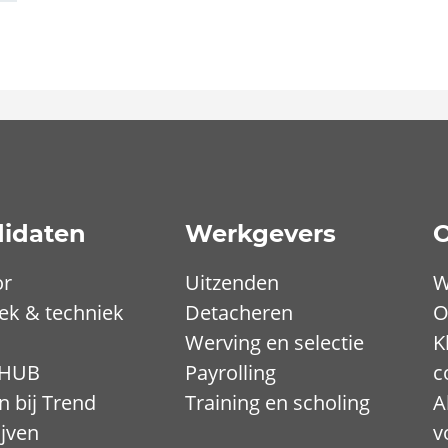
idaten
Werkgevers
O
or
Uitzenden
W
iek & techniek
Detacheren
O
Werving en selectie
K
 HUB
Payrolling
c
 bij Trend
Training en scholing
A
ijven
v