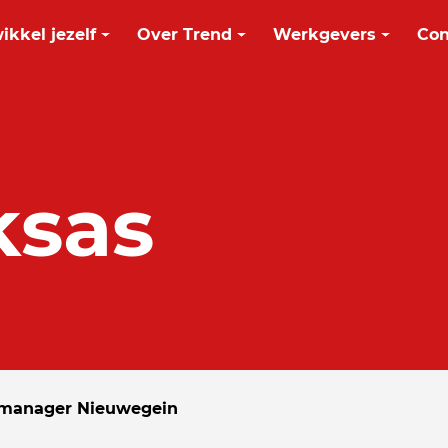
ikkel jezelf
Over Trend
Werkgevers
Con
ksas
smanager Nieuwegein