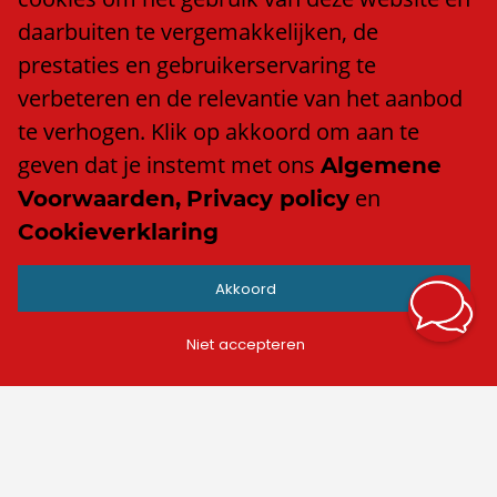
Klacht of compliment?
daarbuiten te vergemakkelijken, de
Algemene voorwaarden
prestaties en gebruikerservaring te
Privacy policy
verbeteren en de relevantie van het aanbod
Cookieverklaring
te verhogen. Klik op akkoord om aan te
Anti discriminatiebeleid
geven dat je instemt met ons
Algemene
en
Voorwaarden,
Privacy policy
Cookieverklaring
Contact
Akkoord
info@trend.nl
Facebook
Niet accepteren
LinkedIn
Instagram
TikTok