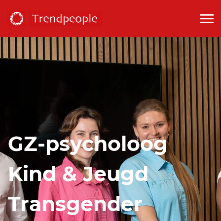
GZ-psycholoog
Kind & Jeugd
Transgender