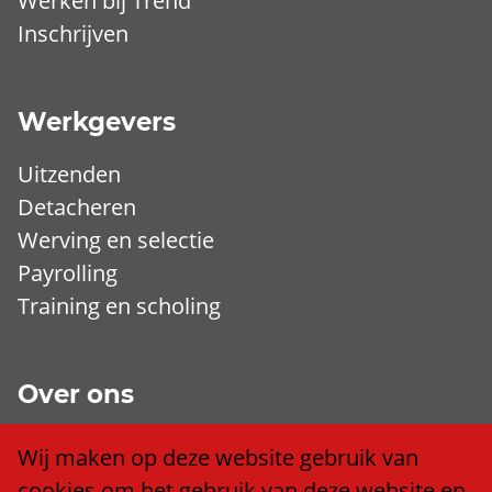
Werken bij Trend
Inschrijven
Werkgevers
Uitzenden
Detacheren
Werving en selectie
Payrolling
Training en scholing
Over ons
Wij zijn Trend
Wij maken op deze website gebruik van
Ons team
cookies om het gebruik van deze website en