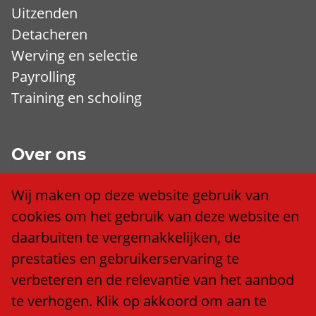
Uitzenden
Detacheren
Werving en selectie
Payrolling
Training en scholing
Over ons
Wij zijn Trend
Wij maken op deze website gebruik van
Ons team
cookies om het gebruik van deze website en
Klacht of compliment?
daarbuiten te vergemakkelijken, de
Algemene voorwaarden
prestaties en gebruikerservaring te
Privacy policy
verbeteren en de relevantie van het aanbod
Cookieverklaring
te verhogen. Klik op akkoord om aan te
Anti discriminatiebeleid