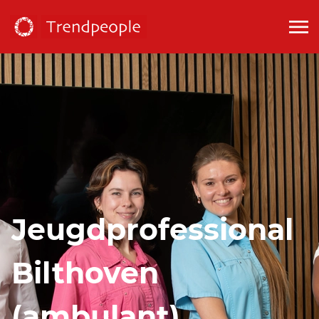
Jeugdprofessional
Bilthoven
(ambulant)