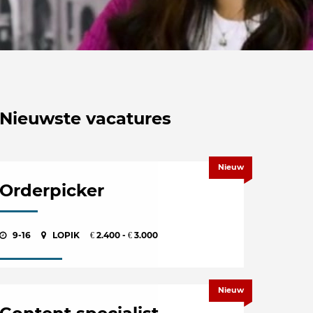
Nieuwste vacatures
Nieuw
Orderpicker
9-16
LOPIK
2.400 -
3.000
€
€
Nieuw