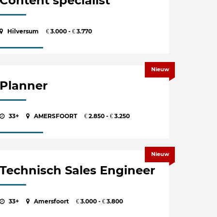
Content specialist
Hilversum
3.000 -
3.770
€
€
Nieuw
Planner
33+
AMERSFOORT
2.850 -
3.250
€
€
Nieuw
Technisch Sales Engineer
33+
Amersfoort
3.000 -
3.800
€
€