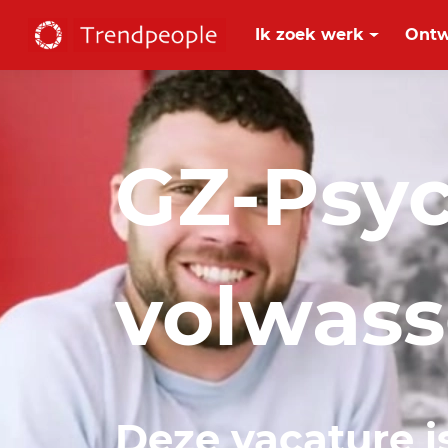
Ik zoek werk
Ontw
GZ-Psy
volwass
Deze vacature i