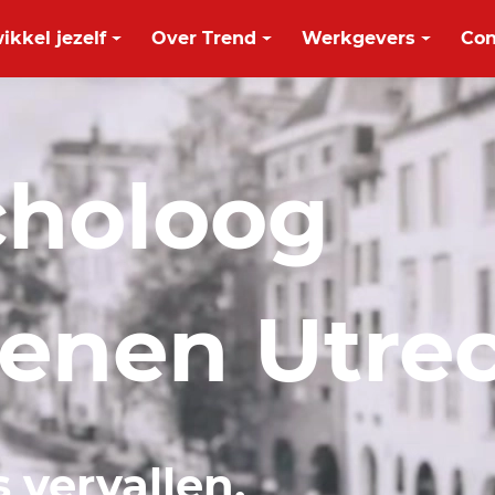
ikkel jezelf
Over Trend
Werkgevers
Con
choloog
enen Utre
s vervallen.