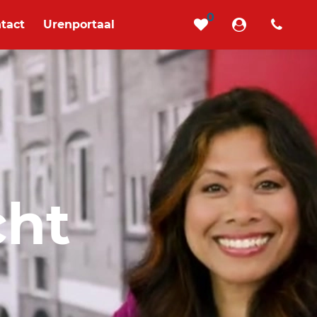
0
tact
Urenportaal
cht