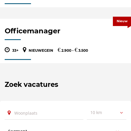
Nieuw
Officemanager
€
€
33+
NIEUWEGEIN
2.900 -
3.500
Zoek vacatures
10 km