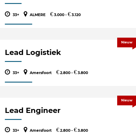
€
€
33+
ALMERE
3.000 -
3.120
Nieuw
Lead Logistiek
€
€
33+
Amersfoort
2.800 -
3.800
Nieuw
Lead Engineer
€
€
33+
Amersfoort
2.800 -
3.800