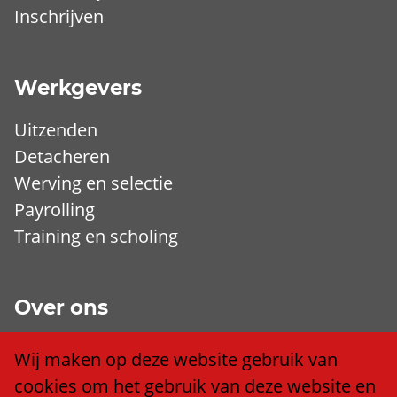
Inschrijven
Werkgevers
Uitzenden
Detacheren
Werving en selectie
Payrolling
Training en scholing
Over ons
Wij zijn Trend
Wij maken op deze website gebruik van
Ons team
cookies om het gebruik van deze website en