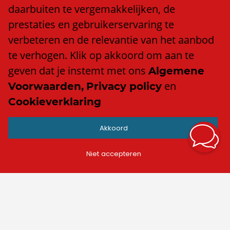
Klacht of compliment?
daarbuiten te vergemakkelijken, de
Algemene voorwaarden
prestaties en gebruikerservaring te
Privacy policy
verbeteren en de relevantie van het aanbod
Cookieverklaring
te verhogen. Klik op akkoord om aan te
Anti discriminatiebeleid
geven dat je instemt met ons
Algemene
en
Voorwaarden,
Privacy policy
Cookieverklaring
Contact
Akkoord
info@trend.nl
Facebook
Niet accepteren
LinkedIn
Instagram
TikTok