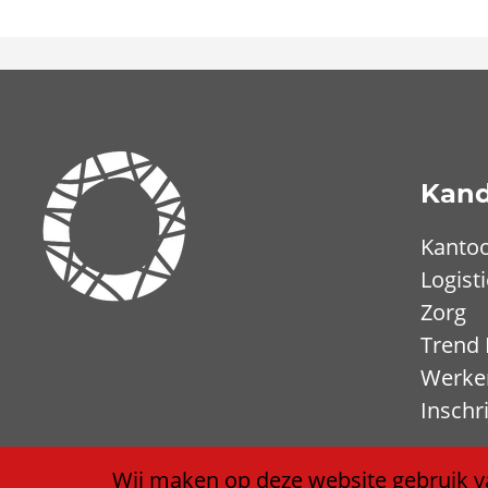
Kand
Kanto
Logist
Zorg
Trend
Werken
Inschr
Wij maken op deze website gebruik v