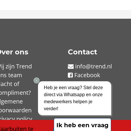
ver ons
Contact
ij zijn Trend
info@trend.nl
ns team
Facebook
lacht of
LinkedIn
Heb je een vraag? Stel deze
ompliment?
Instagram
direct via Whatsapp en onze
lgemene
TikTok
medewerkers helpen je
oorwaarden
verder!
rivacy policy
Ik heb een vraag
ookieverklaring
aarbuiten te