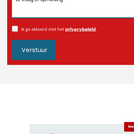
Ik ga akkoord met het
.
privacybeleid
Verstuur
Ni