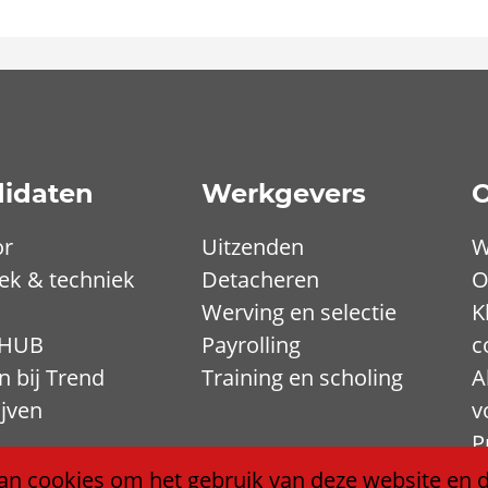
idaten
Werkgevers
O
or
Uitzenden
W
iek & techniek
Detacheren
O
Werving en selectie
K
 HUB
Payrolling
c
 bij Trend
Training en scholing
A
ijven
v
P
C
an cookies om het gebruik van deze website en d